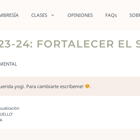
MBRESÍA
CLASES
OPINIONES
FAQs
SOB
23-24: FORTALECER EL
 MENTAL
querida yogi. Para cambiarte escríbeme!
.
sualización
CUELLO’
GA