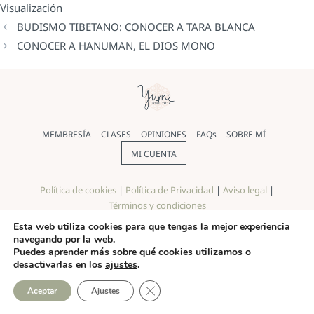
Visualización
BUDISMO TIBETANO: CONOCER A TARA BLANCA
CONOCER A HANUMAN, EL DIOS MONO
MEMBRESÍA
CLASES
OPINIONES
FAQs
SOBRE MÍ
MI CUENTA
Política de cookies
|
Política de Privacidad
|
Aviso legal
|
Términos y condiciones
Esta web utiliza cookies para que tengas la mejor experiencia
© Yoga Yume 2026 |
Diseño web
realizado por Pilar Rios
navegando por la web.
Puedes aprender más sobre qué cookies utilizamos o
desactivarlas en los
ajustes
.
CERRAR EL BANNER DE COO
Aceptar
Ajustes