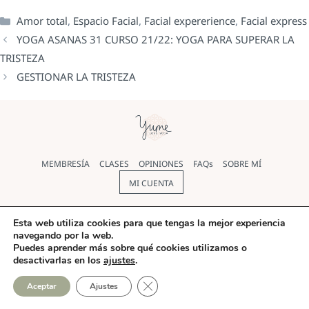
Amor total
,
Espacio Facial
,
Facial expererience
,
Facial express
YOGA ASANAS 31 CURSO 21/22: YOGA PARA SUPERAR LA
TRISTEZA
GESTIONAR LA TRISTEZA
MEMBRESÍA
CLASES
OPINIONES
FAQs
SOBRE MÍ
MI CUENTA
Política de cookies
|
Política de Privacidad
|
Aviso legal
|
Esta web utiliza cookies para que tengas la mejor experiencia
Términos y condiciones
navegando por la web.
Puedes aprender más sobre qué cookies utilizamos o
© Yoga Yume 2026 |
Diseño web
realizado por Pilar Rios
desactivarlas en los
ajustes
.
CERRAR EL BANNER DE COO
Aceptar
Ajustes