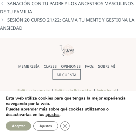
SANACIÓN CON TU PADRE Y LOS ANCESTROS MASCULINOS
DE TU FAMILIA
SESIÓN 20 CURSO 21/22: CALMA TU MENTE Y GESTIONA LA
ANSIEDAD
MEMBRESÍA
CLASES
OPINIONES
FAQs
SOBRE MÍ
MI CUENTA
Política de cookies
|
Política de Privacidad
|
Aviso legal
|
Términos y condiciones
Esta web utiliza cookies para que tengas la mejor experiencia
navegando por la web.
© Yoga Yume 2026 |
Diseño web
realizado por Pilar Rios
Puedes aprender más sobre qué cookies utilizamos o
desactivarlas en los
ajustes
.
CERRAR EL BANNER DE COO
Aceptar
Ajustes