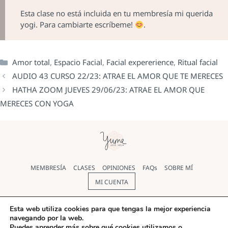
Esta clase no está incluida en tu membresía mi querida
yogi. Para cambiarte escríbeme!
.
Amor total
,
Espacio Facial
,
Facial expererience
,
Ritual facial
AUDIO 43 CURSO 22/23: ATRAE EL AMOR QUE TE MERECES
HATHA ZOOM JUEVES 29/06/23: ATRAE EL AMOR QUE
MERECES CON YOGA
MEMBRESÍA
CLASES
OPINIONES
FAQs
SOBRE MÍ
MI CUENTA
Política de cookies
|
Política de Privacidad
|
Aviso legal
|
Esta web utiliza cookies para que tengas la mejor experiencia
navegando por la web.
Términos y condiciones
Puedes aprender más sobre qué cookies utilizamos o