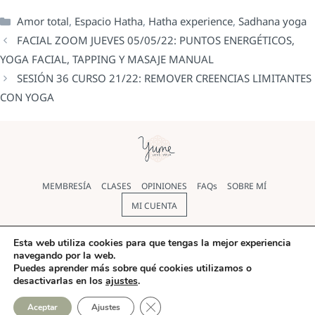
Amor total
,
Espacio Hatha
,
Hatha experience
,
Sadhana yoga
FACIAL ZOOM JUEVES 05/05/22: PUNTOS ENERGÉTICOS,
YOGA FACIAL, TAPPING Y MASAJE MANUAL
SESIÓN 36 CURSO 21/22: REMOVER CREENCIAS LIMITANTES
CON YOGA
MEMBRESÍA
CLASES
OPINIONES
FAQs
SOBRE MÍ
MI CUENTA
Política de cookies
|
Política de Privacidad
|
Aviso legal
|
Esta web utiliza cookies para que tengas la mejor experiencia
navegando por la web.
Términos y condiciones
Puedes aprender más sobre qué cookies utilizamos o
desactivarlas en los
ajustes
.
© Yoga Yume 2026 |
Diseño web
realizado por Pilar Rios
CERRAR EL BANNER DE COO
Aceptar
Ajustes