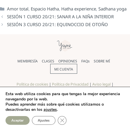
Amor total
,
Espacio Hatha
,
Hatha experience
,
Sadhana yoga
SESIÓN 1 CURSO 20/21: SANAR A LA NIÑA INTERIOR
SESIÓN 3 CURSO 20/21: EQUINOCCIO DE OTOÑO
MEMBRESÍA
CLASES
OPINIONES
FAQs
SOBRE MÍ
MI CUENTA
Política de cookies
|
Política de Privacidad
|
Aviso legal
|
Términos y condiciones
Esta web utiliza cookies para que tengas la mejor experiencia
navegando por la web.
© Yoga Yume 2026 |
Diseño web
realizado por Pilar Rios
Puedes aprender más sobre qué cookies utilizamos o
desactivarlas en los
ajustes
.
CERRAR EL BANNER DE COO
Aceptar
Ajustes