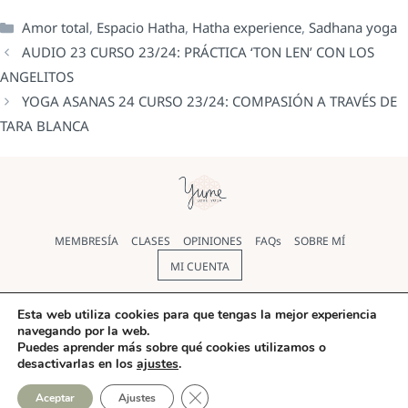
Amor total
,
Espacio Hatha
,
Hatha experience
,
Sadhana yoga
AUDIO 23 CURSO 23/24: PRÁCTICA ‘TON LEN’ CON LOS
ANGELITOS
YOGA ASANAS 24 CURSO 23/24: COMPASIÓN A TRAVÉS DE
TARA BLANCA
MEMBRESÍA
CLASES
OPINIONES
FAQs
SOBRE MÍ
MI CUENTA
Política de cookies
|
Política de Privacidad
|
Aviso legal
|
Esta web utiliza cookies para que tengas la mejor experiencia
navegando por la web.
Términos y condiciones
Puedes aprender más sobre qué cookies utilizamos o
desactivarlas en los
ajustes
.
© Yoga Yume 2026 |
Diseño web
realizado por Pilar Rios
CERRAR EL BANNER DE COO
Aceptar
Ajustes