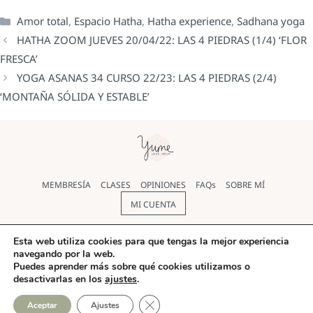
Amor total
,
Espacio Hatha
,
Hatha experience
,
Sadhana yoga
HATHA ZOOM JUEVES 20/04/22: LAS 4 PIEDRAS (1/4) ‘FLOR
FRESCA’
YOGA ASANAS 34 CURSO 22/23: LAS 4 PIEDRAS (2/4)
‘MONTAÑA SÓLIDA Y ESTABLE’
MEMBRESÍA
CLASES
OPINIONES
FAQs
SOBRE MÍ
MI CUENTA
Política de cookies
|
Política de Privacidad
|
Aviso legal
|
Esta web utiliza cookies para que tengas la mejor experiencia
navegando por la web.
Términos y condiciones
Puedes aprender más sobre qué cookies utilizamos o
desactivarlas en los
ajustes
.
© Yoga Yume 2026 |
Diseño web
realizado por Pilar Rios
CERRAR EL BANNER DE COO
Aceptar
Ajustes