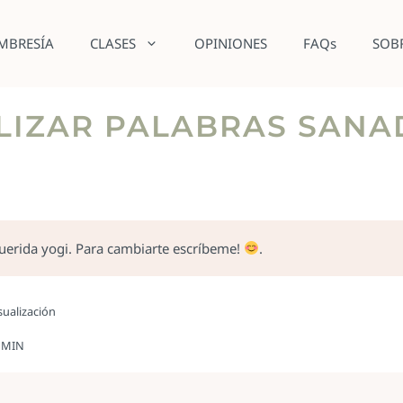
MBRESÍA
CLASES
OPINIONES
FAQs
SOB
LIZAR PALABRAS SAN
querida yogi. Para cambiarte escríbeme!
.
sualización
3 MIN