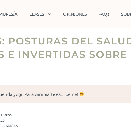
MBRESÍA
CLASES
OPINIONES
FAQs
SOB
: POSTURAS DEL SALUD
S E INVERTIDAS SOBR
querida yogi. Para cambiarte escríbeme!
.
express
LES
ATURANGAS