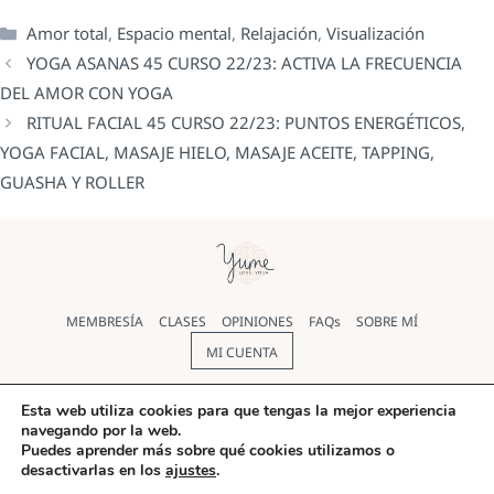
Amor total
,
Espacio mental
,
Relajación
,
Visualización
YOGA ASANAS 45 CURSO 22/23: ACTIVA LA FRECUENCIA
DEL AMOR CON YOGA
RITUAL FACIAL 45 CURSO 22/23: PUNTOS ENERGÉTICOS,
YOGA FACIAL, MASAJE HIELO, MASAJE ACEITE, TAPPING,
GUASHA Y ROLLER
MEMBRESÍA
CLASES
OPINIONES
FAQs
SOBRE MÍ
MI CUENTA
Política de cookies
|
Política de Privacidad
|
Aviso legal
|
Esta web utiliza cookies para que tengas la mejor experiencia
navegando por la web.
Términos y condiciones
Puedes aprender más sobre qué cookies utilizamos o
desactivarlas en los
ajustes
.
© Yoga Yume 2026 |
Diseño web
realizado por Pilar Rios