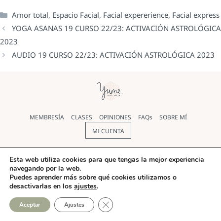
Amor total
,
Espacio Facial
,
Facial expererience
,
Facial express
YOGA ASANAS 19 CURSO 22/23: ACTIVACIÓN ASTROLÓGICA
2023
AUDIO 19 CURSO 22/23: ACTIVACIÓN ASTROLÓGICA 2023
MEMBRESÍA
CLASES
OPINIONES
FAQs
SOBRE MÍ
MI CUENTA
Política de cookies
|
Política de Privacidad
|
Aviso legal
|
Esta web utiliza cookies para que tengas la mejor experiencia
Términos y condiciones
navegando por la web.
Puedes aprender más sobre qué cookies utilizamos o
© Yoga Yume 2026 |
Diseño web
realizado por Pilar Rios
desactivarlas en los
ajustes
.
CERRAR EL BANNER DE COO
Aceptar
Ajustes