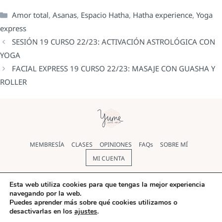
Amor total
,
Asanas
,
Espacio Hatha
,
Hatha experience
,
Yoga
express
SESIÓN 19 CURSO 22/23: ACTIVACIÓN ASTROLÓGICA CON
YOGA
FACIAL EXPRESS 19 CURSO 22/23: MASAJE CON GUASHA Y
ROLLER
MEMBRESÍA
CLASES
OPINIONES
FAQs
SOBRE MÍ
MI CUENTA
Política de cookies
|
Política de Privacidad
|
Aviso legal
|
Esta web utiliza cookies para que tengas la mejor experiencia
navegando por la web.
Términos y condiciones
Puedes aprender más sobre qué cookies utilizamos o
desactivarlas en los
ajustes
.
© Yoga Yume 2026 |
Diseño web
realizado por Pilar Rios